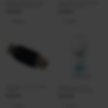
Desodorante Roll-On Musk
Adaptador Union Ficha Rj45
Metropolitano Masculino
Hembra - Hembra
$3.999,99
$3.999,99
Adaptador Union RCA a RCA
Desodorantes Roll-On
Hembra
Femenino On Duty Care
Minimizador de Vello
$3.999,99
$3.999,99