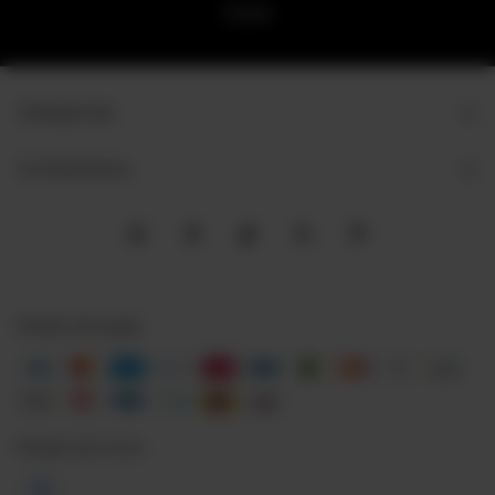
Categorías
Contactanos
Medios de pago
Medios de envío