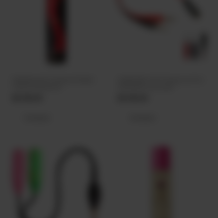
Desodorante Corporal Pasión
Adaptador Mini Plug Aux 3.5 a
Gitana Femenino
Microfono Auricular
$3.999,99
$3.999,99