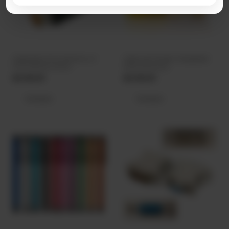
Adaptador RCA Hembra a 2
Jabón de Tocador Masajeador
RCA Hembra Mono
Ekos Maracuyá
$4.999,99
$4.999,99