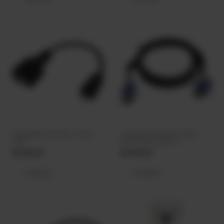
Adaptador Otg USB - Micro
Cable VGA Monitor Doble
USB
Filtro Macho Macho
$4.999,99
$4.999,99
Comprar