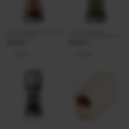
Desodorante Roll-on Avon Wild
Desodorante Roll-On
Country Masculino
Antitranspirante Wild Country
Legend Masculino
$2.999,99
$3.999,99