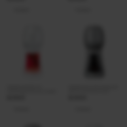
Desodorante Roll-On
Desodorante Antitranspirante
Antitranspirante Imari Queen
Roll-On 300 Km/h Avon
Femenino
$2.999,99
$2.999,99