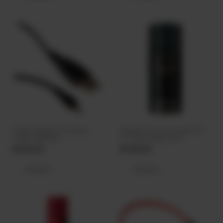
Cable Cargador Parlantes -
Desodorante En Aerosol Para
Cooler Notebook
El Cuerpo Legacy Noir
$3.999,99
$3.999,99