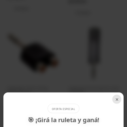
$4.999,99
Comprar
Adaptador 2 RCA a Plug
Adaptador Mini Plug 3.5 a Jack
6,5mm Estereo
6.5 Estereo
×
$4.999,99
$4.999,99
OFERTA ESPECIAL
🎯 ¡Girá la ruleta y ganá!