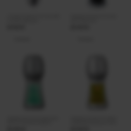
Lámpara Led E27 9w=75w 650
Desodorante Roll-On Musk
Lumens Ledvance
Rain Masculino
$1.999,99
$2.999,99
Desodorante Antitranspirante
Desodorante Roll-On Black
Roll-On 300km/h Electric
Suede Real Masculino Avon
$2.999,99
$2.999,99